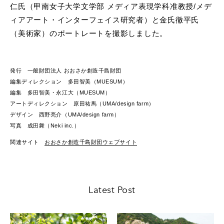
仁氏（甲南女子大学文学部 メディア表現学科准教授/メデ
ィアアート・インターフェイス研究者）と金氏徹平氏
（美術家）のポートレートを撮影しました。
発行 一般財団法人 おおさか創造千島財団
編集ディレクション 多田智美（MUESUM）
編集 多田智美・永江大（MUESUM）
アートディレクション 原田祐馬（UMA/design farm）
デザイン 西野亮介（UMA/design farm）
写真 成田舞（Neki inc.）
関連サイト
おおさか創造千島財団ウェブサイト
Latest Post