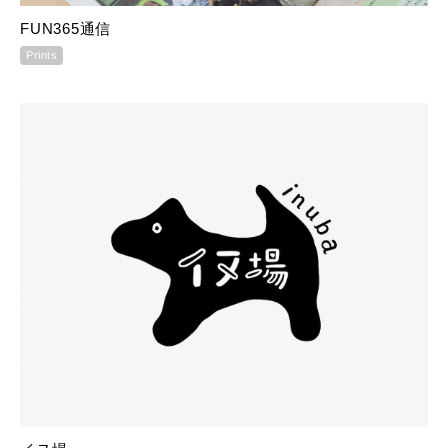
FUN365通信
Prints