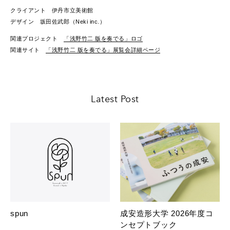
クライアント 伊丹市立美術館
デザイン 坂田佐武郎（Neki inc.）
関連プロジェクト
「浅野竹二 版を奏でる」ロゴ
関連サイト
「浅野竹二 版を奏でる」展覧会詳細ページ
Latest Post
spun
成安造形大学 2026年度コ
ンセプトブック