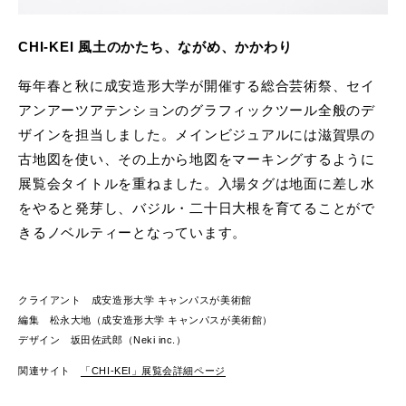
CHI-KEI 風土のかたち、ながめ、かかわり
毎年春と秋に成安造形大学が開催する総合芸術祭、セイ
アンアーツアテンションのグラフィックツール全般のデ
ザインを担当しました。メインビジュアルには滋賀県の
古地図を使い、その上から地図をマーキングするように
展覧会タイトルを重ねました。入場タグは地面に差し水
をやると発芽し、バジル・二十日大根を育てることがで
きるノベルティーとなっています。
クライアント 成安造形大学 キャンパスが美術館
編集 松永大地（成安造形大学 キャンパスが美術館）
デザイン 坂田佐武郎（Neki inc.）
関連サイト
「CHI-KEI」展覧会詳細ページ