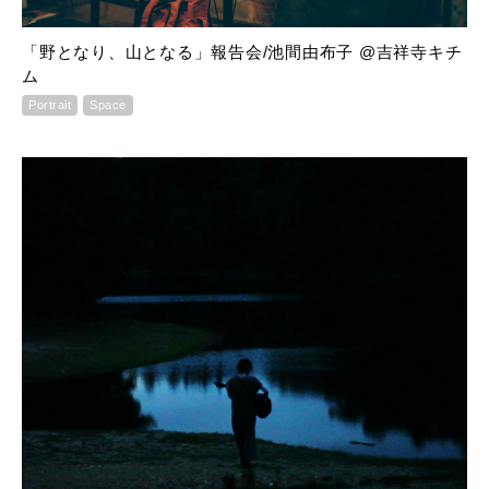
「野となり、山となる」報告会/池間由布子 @吉祥寺キチ
ム
Portrait
Space