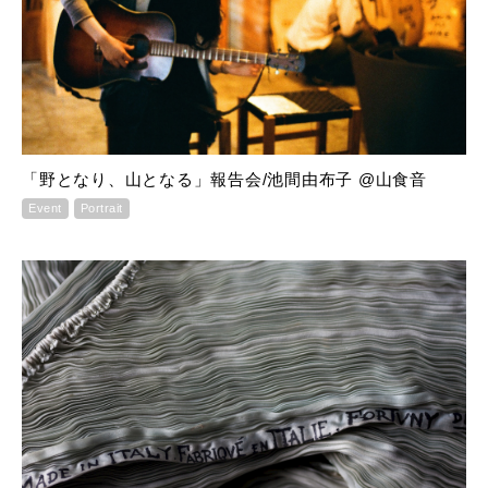
「野となり、山となる」報告会/池間由布子 @山食音
Event
Portrait