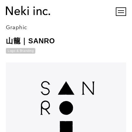
Graphic
山籠｜SANRO
Logo & Branding