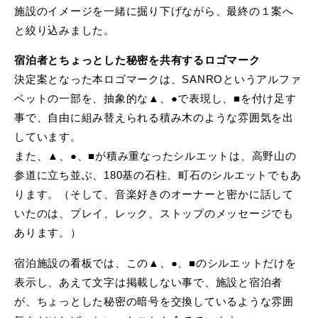
施設のイメージを一緒に掘り下げながら、最終の１案へ
と絞り込みました。
宿泊者とちょっとした秘密を共有するロゴマーク
決定案となった本ロゴマークは、SANROというアルファ
ベットの一部を、抽象的な▲、●で表現し、■を付け足す
事で、自由に組み替えられる積み木のような雰囲気を出
しています。
また、▲、●、■が積み重なったシルエットは、高野山の
参道に立ち並ぶ、180基の石柱、町石のシルエットでもあ
ります。（そして、音楽好きのオーナーと密かに話して
いたのは、プレイ、レック、ストップのメッセージでも
あります。）
宿泊施設の看板では、この▲、●、■のシルエットだけを
表示し、あえて文字は掲載しない事で、施設と宿泊者
が、ちょっとした秘密の暗号を交換しているような雰囲