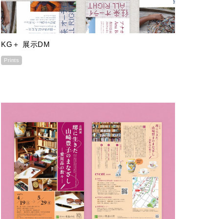
KG＋ 展示DM
Prints