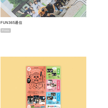
FUN365通信
Prints