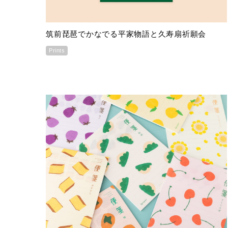
筑前琵琶でかなでる平家物語と久寿扇祈願会
Prints