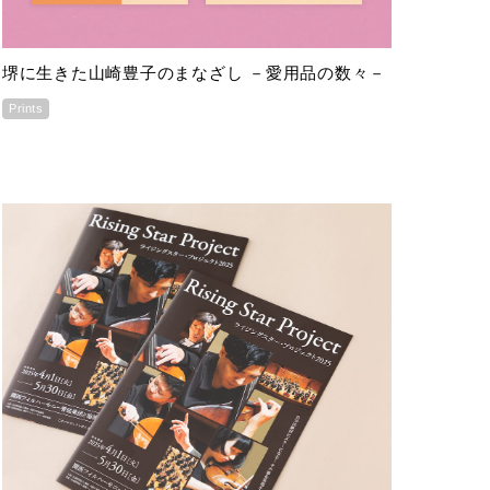
堺に生きた山崎豊子のまなざし －愛用品の数々－
Prints