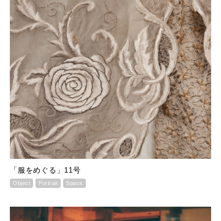
「服をめぐる」11号
Object
Portrait
Space