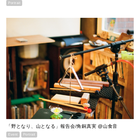
Portrait
「野となり、山となる」報告会/角銅真実 @山食音
Event
Portrait