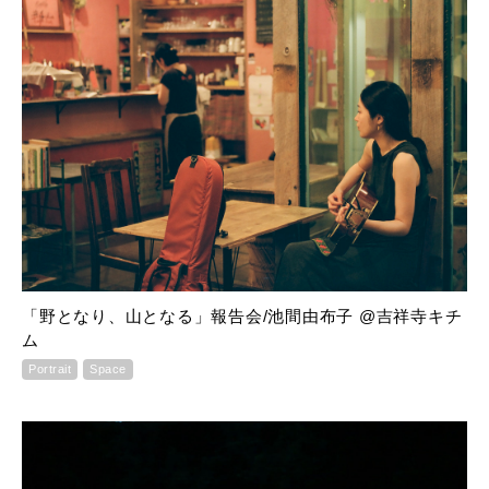
「野となり、山となる」報告会/池間由布子 @吉祥寺キチ
ム
Portrait
Space